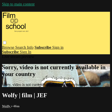
Skip to main content
Browse
Search
Info
Subscribe
Sign in
Subscribe
Sign In
Live stream preview
Sorry, video is not currently available in
your country
Sorry, video is not currently available in your country
Wolfy | film | JEF
Wolfy
• 46m