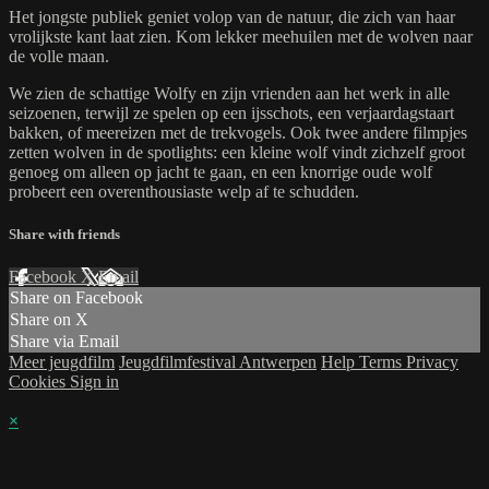
Het jongste publiek geniet volop van de natuur, die zich van haar
vrolijkste kant laat zien. Kom lekker meehuilen met de wolven naar
de volle maan.
We zien de schattige Wolfy en zijn vrienden aan het werk in alle
seizoenen, terwijl ze spelen op een ijsschots, een verjaardagstaart
bakken, of meereizen met de trekvogels. Ook twee andere filmpjes
zetten wolven in de spotlights: een kleine wolf vindt zichzelf groot
genoeg om alleen op jacht te gaan, en een knorrige oude wolf
probeert een overenthousiaste welp af te schudden.
Share with friends
Facebook
X
Email
Share on Facebook
Share on X
Share via Email
Meer jeugdfilm
Jeugdfilmfestival Antwerpen
Help
Terms
Privacy
Cookies
Sign in
×