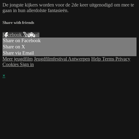
De jongste kijkers worden voor de 2de keer uitgenodigd om mee te
gaan in hun allerdolste fantasieën.
Share with friends
Facebook
X
Email
Share on Facebook
Share on X
Share via Email
Meer jeugdfilm
Jeugdfilmfestival Antwerpen
Help
Terms
Privacy
Cookies
Sign in
×