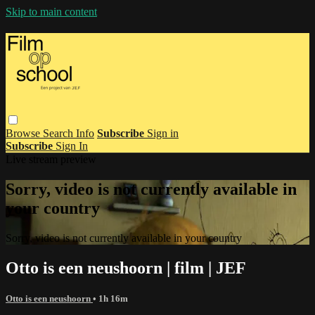
Skip to main content
Browse
Search
Info
Subscribe
Sign in
Subscribe
Sign In
Live stream preview
Sorry, video is not currently available in
your country
Sorry, video is not currently available in your country
Otto is een neushoorn | film | JEF
Otto is een neushoorn
• 1h 16m