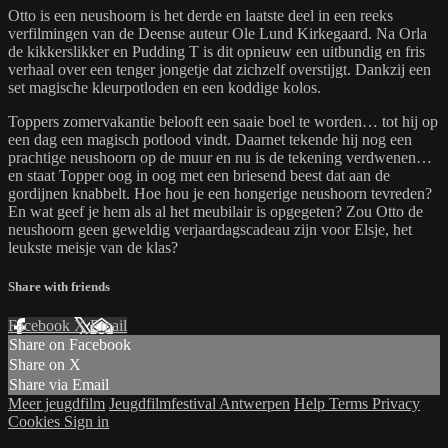
Otto is een neushoorn is het derde en laatste deel in een reeks
verfilmingen van de Deense auteur Ole Lund Kirkegaard. Na Orla
de kikkerslikker en Pudding T is dit opnieuw een uitbundig en fris
verhaal over een tenger jongetje dat zichzelf overstijgt. Dankzij een
set magische kleurpotloden en een koddige kolos.
Toppers zomervakantie belooft een saaie boel te worden… tot hij op
een dag een magisch potlood vindt. Daarnet tekende hij nog een
prachtige neushoorn op de muur en nu is de tekening verdwenen…
en staat Topper oog in oog met een briesend beest dat aan de
gordijnen knabbelt. Hoe hou je een hongerige neushoorn tevreden?
En wat geef je hem als al het meubilair is opgegeten? Zou Otto de
neushoorn geen geweldig verjaardagscadeau zijn voor Elsje, het
leukste meisje van de klas?
Share with friends
Facebook
X
Email
Share on Facebook
Share on X
Share via Email
Meer jeugdfilm
Jeugdfilmfestival Antwerpen
Help
Terms
Privacy
Cookies
Sign in