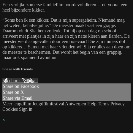
Een vrolijke zomerse familiefilm boordevol dieren… en vooral één
heel bijzondere kikker.
“Soms ben ik een kikker. Dat is mijn supergeheim. Niemand mag
het weten, behalve jullie.” De meester maakt vast een grapje.
Daarom vindt Sita hem zo leuk. Tot hij op een dag op school
arriveert met plantjes in zijn haar en zijn natte kleren aan flarden. De
meester werd aangevallen door een ooievaar! Die zijn immers dol
op kikkers… Samen met haar vrienden wil Sita er alles aan doen om
de meester te beschermen. Dat wordt het begin van een grappig,
maar ook spannend avontuur.
Share with friends
Facebook
X
Email
Share on Facebook
Share on X
Share via Email
Meer jeugdfilm
Jeugdfilmfestival Antwerpen
Help
Terms
Privacy
Cookies
Sign in
×