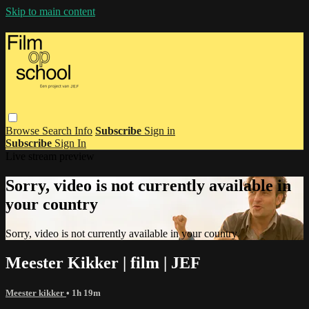
Skip to main content
Browse
Search
Info
Subscribe
Sign in
Subscribe
Sign In
Live stream preview
Sorry, video is not currently available in
your country
Sorry, video is not currently available in your country
Meester Kikker | film | JEF
Meester kikker
• 1h 19m