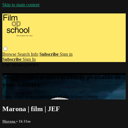
Skip to main content
Browse
Search
Info
Subscribe
Sign in
Subscribe
Sign In
Live stream preview
Sorry, video is not currently available in
your country
Sorry, video is not currently available in your country
Marona | film | JEF
Marona
• 1h 31m