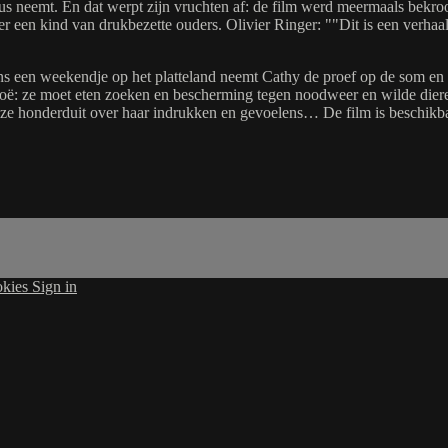
s neemt. En dat werpt zijn vruchten af: de film werd meermaals bekroon
r een kind van drukbezette ouders. Olivier Ringer: ""Dit is een verhaa
ns een weekendje op het platteland neemt Cathy de proef op de som en sl
oë: ze moet eten zoeken en bescherming tegen noodweer en wilde dieren
ze honderduit over haar indrukken en gevoelens… De film is beschikb
kies
Sign in