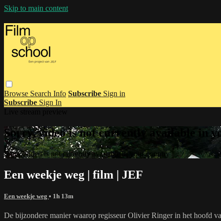
Skip to main content
Browse
Search
Info
Subscribe
Sign in
Subscribe
Sign In
Live stream preview
Sorry, video is not currently available in 
Sorry, video is not currently available in your country
Een weekje weg | film | JEF
Een weekje weg
• 1h 13m
De bijzondere manier waarop regisseur Olivier Ringer in het hoofd van