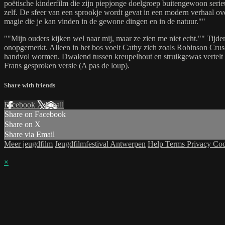
poëtische kinderfilm die zijn piepjonge doelgroep buitengewoon serieu
zelf. De sfeer van een sprookje wordt gevat in een modern verhaal ove
magie die je kan vinden in de gewone dingen en in de natuur.""
""Mijn ouders kijken wel naar mij, maar ze zien me niet echt."" Tijde
onopgemerkt. Alleen in het bos voelt Cathy zich zoals Robinson Crus
handvol wormen. Dwalend tussen kreupelhout en struikgewas vertelt 
Frans gesproken versie (A pas de loup).
Share with friends
Facebook
X
Email
Share on Facebook
Share on X
Share via Email
Meer jeugdfilm
Jeugdfilmfestival Antwerpen
Help
Terms
Privacy
Coo
×