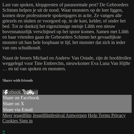
Last van spoken, klopgeesten of paranormale pest? De Gebroeders
Schimm helpen je uit de nood. Waar monsters op de loer liggen,
komen deze professionele spokenjagers in actie. Ze vangen alle
griezels en sluiten ze voorgoed op, in de kast, kelder, of onder het
bed. Tot ze dankzij het eigenzinnige meisje Lilith een nieuw
bovennatuurlijk verschijnsel op het spoor komen. Samen met Lilith
en haar vrienden gaan de Gebroeders Schimm het gevaarlijkste
monster uit hun hele loopbaan te lijf, het monster dat zich in ieder
van ons schuilhoudt.
Naast de broers Michael en Andrew Van Ostade, zijn de hoofdrollen
weggelegd voor Tine Embrechts, nieuwkomer Eva Luna Van Hijfte
… en tal van spoken en monsters.
Share with friends
Facebook
X
Email
Share on Facebook
Share on X
Share via Email
Meer jeugdfilm
Jeugdfilmfestival Antwerpen
Help
Terms
Privacy
Cookies
Sign in
×