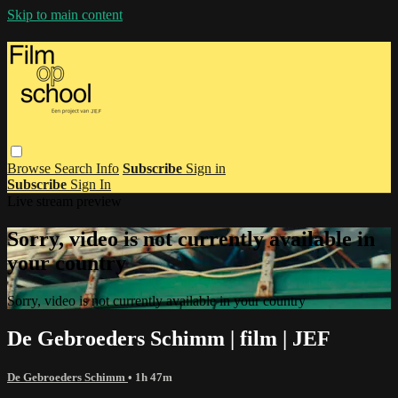
Skip to main content
Browse
Search
Info
Subscribe
Sign in
Subscribe
Sign In
Live stream preview
Sorry, video is not currently available in
your country
Sorry, video is not currently available in your country
De Gebroeders Schimm | film | JEF
De Gebroeders Schimm
• 1h 47m